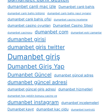
dumanbet canli maç izle
Dumanbet canlı bahis
dumanbet canlı bahis bölümü
dumanbet canlı bahis nasıl oynanır
dumanbet canlı bahis ofisi
dumanbet casino i̇nceleme
dumanbet casino oyunları
Dumanbet Casino Sitesi
dumanbet com
dumanbet casinosu
dumanbet eski zamanlar
dumanbet girisi
dumanbet giris twitter
Dumanbet giriş
Dumanbet Giriş Yap
Dumanbet Güncel
dumanbet güncel adres
dumanbet güncel adresi
dumanbet güncel giriş adresi
dumanbet hizmetleri
dumanbet hoş geldin bonusu casino ve
dumanbet instagram
dumanbet i̇ncelemeleri
Dumanbet kayıt
dumanbet kaç oldu
dumanbet kontrolü