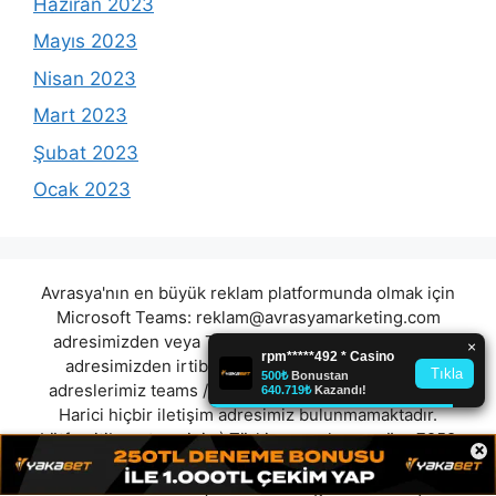
Haziran 2023
Mayıs 2023
Nisan 2023
Mart 2023
Şubat 2023
Ocak 2023
Avrasya'nın en büyük reklam platformunda olmak için
Microsoft Teams:
reklam@avrasyamarketing.com
adresimizden veya Telegram: @Avrasyamarketing
adresimizden irtibat kurabilirsiniz. (Tek iletişim
adreslerimiz teams / telegram ve mail adresimizdir.
Harici hiçbir iletişim adresimiz bulunmamaktadır.
Lütfen itibar etmeyiniz.) Türkiye yasalarına göre 7258
×
sayılı kanun uyarınca yasa dışı bahis oynamanın
cezaları mevcuttur. Şu an bulunduğunuz site hiç bir