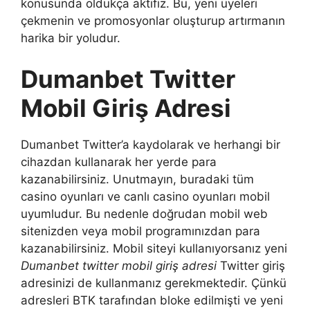
konusunda oldukça aktifiz. Bu, yeni üyeleri
çekmenin ve promosyonlar oluşturup artırmanın
harika bir yoludur.
Dumanbet Twitter
Mobil Giriş Adresi
Dumanbet Twitter’a kaydolarak ve herhangi bir
cihazdan kullanarak her yerde para
kazanabilirsiniz. Unutmayın, buradaki tüm
casino oyunları ve canlı casino oyunları mobil
uyumludur. Bu nedenle doğrudan mobil web
sitenizden veya mobil programınızdan para
kazanabilirsiniz. Mobil siteyi kullanıyorsanız yeni
Dumanbet twitter mobil giriş adresi
Twitter giriş
adresinizi de kullanmanız gerekmektedir. Çünkü
adresleri BTK tarafından bloke edilmişti ve yeni