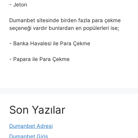
- Jeton
Dumanbet sitesinde birden fazla para çekme
seçeneği vardır bunlardan en popülerleri ise;
- Banka Havalesi ile Para Çekme
- Papara ile Para Çekme
Son Yazılar
Dumanbet Adresi
Dumanbet Giriş