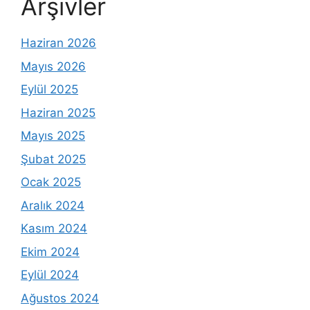
Arşivler
Haziran 2026
Mayıs 2026
Eylül 2025
Haziran 2025
Mayıs 2025
Şubat 2025
Ocak 2025
Aralık 2024
Kasım 2024
Ekim 2024
Eylül 2024
Ağustos 2024