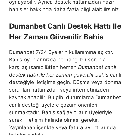
oynayabilir. Ayrıca destek hattımızdan hazır
bahisler hakkında daha fazla bilgi alabilirsiniz.
Dumanbet Canlı Destek Hattı Ile
Her Zaman Güvenilir Bahis
Dumanbet 7/24 üyelerin kullanımına açıktır.
Bahis oyunlarınızda herhangi bir sorunla
karşılaşırsanız lütfen hemen
Dumanbet canlı
destek hattı ile her zaman güvenilir bahis
canlı
desteğiyle iletişime geçin. Düşme veya donma
sorunları hattınızdan veya internetinizden
kaynaklanabilir. Bu gibi durumlarda Dumanbet
canlı desteği üyelere çözüm önerileri
sunmaktadır. Bahis sağlayıcıların üyeleriyle
sürekli iletişim halinde olması gerekir.
Yayınlanan içerikte veya fatura ayrıntılarında