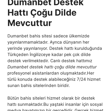
Dumanbet Destek
Hattı Çoğu Dilde
Mevcuttur
Dumanbet bahis sitesi sadece ülkemizde
yayınlanmamaktadır. Ayrıca dünyanın her
yerinde yayınlanıyor. Destek hattı kurulduğunda
Türkçeden İngilizceye kadar pek çok dilde
destek verilmektedir. Canlı destek hattımız
Dumanbet destek hattı çoğu dilde mevcuttur
profesyonel asistanlardan oluşmaktadır.Her
türlü konuda destek alabileceğiniz 7/24 hizmet
sunan bahis sitelerinden biridir.
Bütün bahis siteleri hizmet olarak bir destek
hattı sunmaktadır.Bu yaştaki insanlar için sosyal
medya hayatımızın bir gerçeğidir. Gerçek hizmet