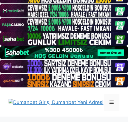
İçeriğe
atla
Menü