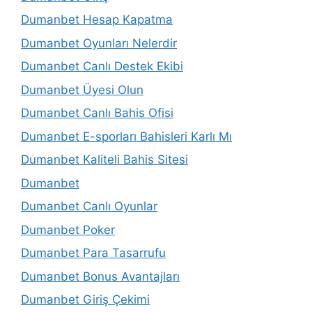
Dumanbet Hesap Kapatma
Dumanbet Oyunları Nelerdir
Dumanbet Canlı Destek Ekibi
Dumanbet Üyesi Olun
Dumanbet Canlı Bahis Ofisi
Dumanbet E-sporları Bahisleri Karlı Mı
Dumanbet Kaliteli Bahis Sitesi
Dumanbet
Dumanbet Canlı Oyunlar
Dumanbet Poker
Dumanbet Para Tasarrufu
Dumanbet Bonus Avantajları
Dumanbet Giriş Çekimi