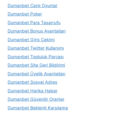
Dumanbet Canlı Oyunlar
Dumanbet Poker
Dumanbet Para Tasarrufu
Dumanbet Bonus Avantajları
Dumanbet Giriş Çekimi
Dumanbet Twitter Kullanımı
Dumanbet Topluluk Parçası
Dumanbet Site Geri Bildirimi
Dumanbet Üyelik Avantajları
Dumanbet Sosyal Adres
Dumanbet Harika Haber
Dumanbet Güvenilir Oranlar
Dumanbet Beklenti Karşılama