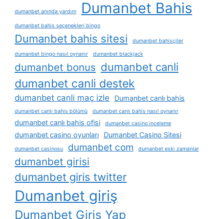
Dumanbet Bahis
dumanbet anında yardım
dumanbet bahis seçenekleri bingo
Dumanbet bahis sitesi
dumanbet bahisçiler
dumanbet bingo nasıl oynanır
dumanbet blackjack
dumanbet canli
dumanbet bonus
dumanbet canli destek
dumanbet canli maç izle
Dumanbet canlı bahis
dumanbet canlı bahis bölümü
dumanbet canlı bahis nasıl oynanır
dumanbet canlı bahis ofisi
dumanbet casino i̇nceleme
dumanbet casino oyunları
Dumanbet Casino Sitesi
dumanbet com
dumanbet casinosu
dumanbet eski zamanlar
dumanbet girisi
dumanbet giris twitter
Dumanbet giriş
Dumanbet Giriş Yap