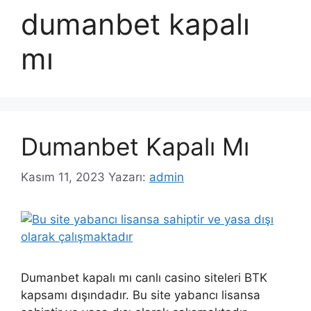
dumanbet kapalı
mı
Dumanbet Kapalı Mı
Kasım 11, 2023
Yazarı:
admin
Dumanbet kapalı mı canlı casino siteleri BTK
kapsamı dışındadır. Bu site yabancı lisansa