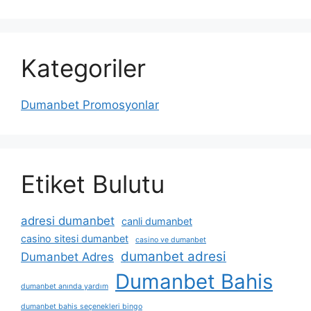
Kategoriler
Dumanbet Promosyonlar
Etiket Bulutu
adresi dumanbet
canli dumanbet
casino sitesi dumanbet
casino ve dumanbet
dumanbet adresi
Dumanbet Adres
Dumanbet Bahis
dumanbet anında yardım
dumanbet bahis seçenekleri bingo