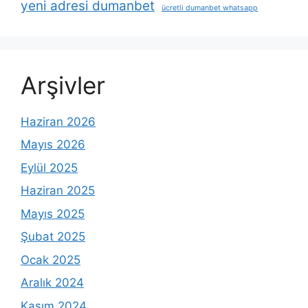
yeni adresi dumanbet
ücretli dumanbet whatsapp
Arşivler
Haziran 2026
Mayıs 2026
Eylül 2025
Haziran 2025
Mayıs 2025
Şubat 2025
Ocak 2025
Aralık 2024
Kasım 2024