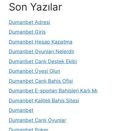
Son Yazılar
Dumanbet Adresi
Dumanbet Giriş
Dumanbet Hesap Kapatma
Dumanbet Oyunları Nelerdir
Dumanbet Canlı Destek Ekibi
Dumanbet Üyesi Olun
Dumanbet Canlı Bahis Ofisi
Dumanbet E-sporları Bahisleri Karlı Mı
Dumanbet Kaliteli Bahis Sitesi
Dumanbet
Dumanbet Canlı Oyunlar
Dumanbet Poker