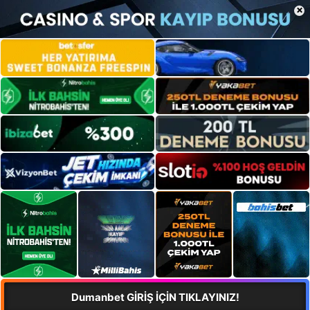
×
Dumanbet GİRİŞ İÇİN TIKLAYINIZ!