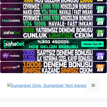
İçeriğe
atla
Menü