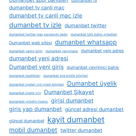
dumanbet tv
dumanbet tv canli maç
dumanbet tv canli maç izle
dumanbet tv izle
dumanbet twitter
dumanbet twitter maç paylaşımı nedir
dumanbet türk bahis şirketleri
dumanbet whatsapp
Dumanbet web sitesi
dumanbet yeni adres
dumanbet yanlış bilgi
dumanbet yarışmalar
dumanbet yeni adresi
Dumanbet yeni giriş
dumanbet çevrimiçi bahis
dumanbet özellikleri
dumanbet üye kimlik bilgileri
Dumanbet üyelik
dumanbet üyeleri i̇çin i̇şlem bilgileri
Dumanbet Şikayet
dumanbet üyelik i̇çin
girisi dumanbet
dumanbet şirketin lisansı
giris yap dumanbet
güncel adresi dumanbet
kayit dumanbet
güncel dumanbet
mobil dumanbet
twitter dumanbet