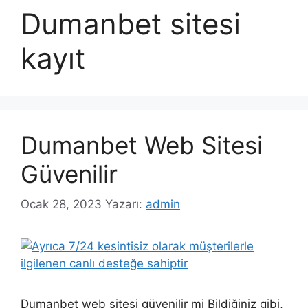
Dumanbet sitesi
kayıt
Dumanbet Web Sitesi
Güvenilir
Ocak 28, 2023
Yazarı:
admin
Dumanbet web sitesi güvenilir mi Bildiğiniz gibi,