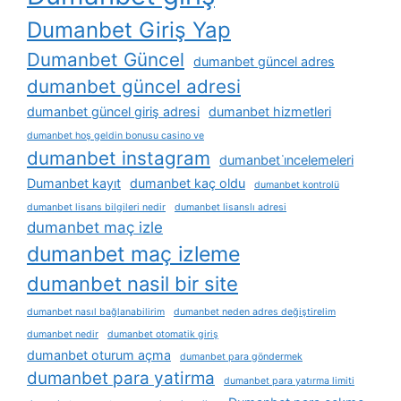
Dumanbet Giriş Yap
Dumanbet Güncel
dumanbet güncel adres
dumanbet güncel adresi
dumanbet güncel giriş adresi
dumanbet hizmetleri
dumanbet hoş geldin bonusu casino ve
dumanbet instagram
dumanbet i̇ncelemeleri
Dumanbet kayıt
dumanbet kaç oldu
dumanbet kontrolü
dumanbet lisans bilgileri nedir
dumanbet lisanslı adresi
dumanbet maç izle
dumanbet maç izleme
dumanbet nasil bir site
dumanbet nasıl bağlanabilirim
dumanbet neden adres değiştirelim
dumanbet nedir
dumanbet otomatik giriş
dumanbet oturum açma
dumanbet para göndermek
dumanbet para yatirma
dumanbet para yatırma limiti