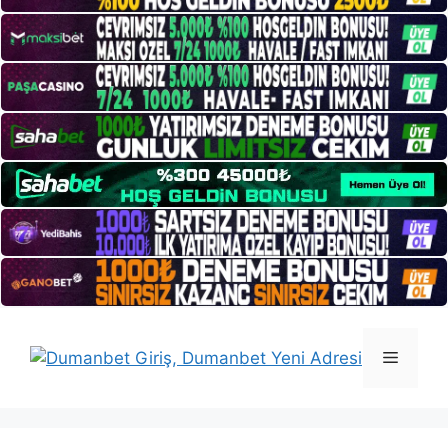
İçeriğe
atla
Menü