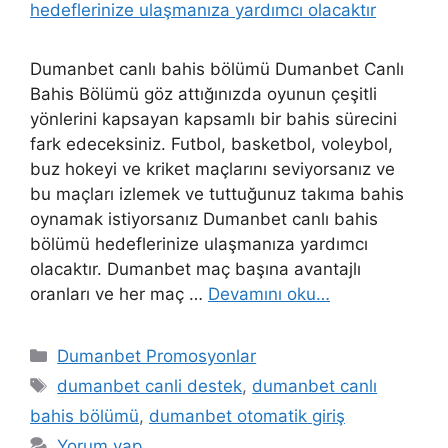
Dumanbet canlı bahis bölümü Dumanbet Canlı
Bahis Bölümü göz attığınızda oyunun çeşitli
yönlerini kapsayan kapsamlı bir bahis sürecini
fark edeceksiniz. Futbol, ​​basketbol, ​​voleybol,
buz hokeyi ve kriket maçlarını seviyorsanız ve
bu maçları izlemek ve tuttuğunuz takıma bahis
oynamak istiyorsanız Dumanbet canlı bahis
bölümü hedeflerinize ulaşmanıza yardımcı
olacaktır. Dumanbet maç başına avantajlı
oranları ve her maç …
Devamını oku…
Kategoriler
Dumanbet Promosyonlar
Etiketler
dumanbet canli destek
,
dumanbet canlı
bahis bölümü
,
dumanbet otomatik giriş
Yorum yap