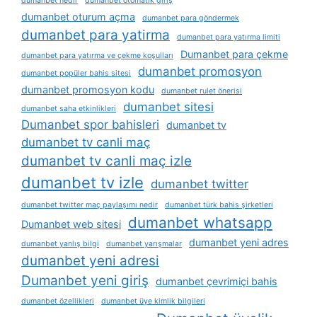
dumanbet nedir
dumanbet otomatik giriş
dumanbet oturum açma
dumanbet para göndermek
dumanbet para yatirma
dumanbet para yatırma limiti
Dumanbet para çekme
dumanbet para yatırma ve çekme koşulları
dumanbet promosyon
dumanbet popüler bahis sitesi
dumanbet promosyon kodu
dumanbet rulet önerisi
dumanbet sitesi
dumanbet saha etkinlikleri
Dumanbet spor bahisleri
dumanbet tv
dumanbet tv canli maç
dumanbet tv canli maç izle
dumanbet tv izle
dumanbet twitter
dumanbet twitter maç paylaşımı nedir
dumanbet türk bahis şirketleri
dumanbet whatsapp
Dumanbet web sitesi
dumanbet yeni adres
dumanbet yanlış bilgi
dumanbet yarışmalar
dumanbet yeni adresi
Dumanbet yeni giriş
dumanbet çevrimiçi bahis
dumanbet özellikleri
dumanbet üye kimlik bilgileri