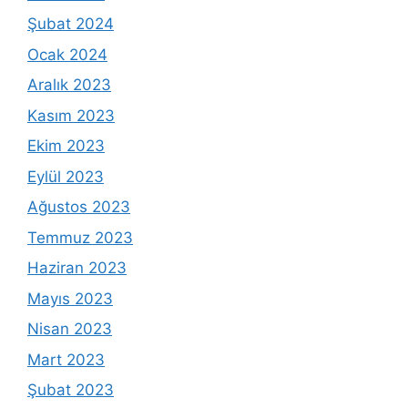
Şubat 2024
Ocak 2024
Aralık 2023
Kasım 2023
Ekim 2023
Eylül 2023
Ağustos 2023
Temmuz 2023
Haziran 2023
Mayıs 2023
Nisan 2023
Mart 2023
Şubat 2023