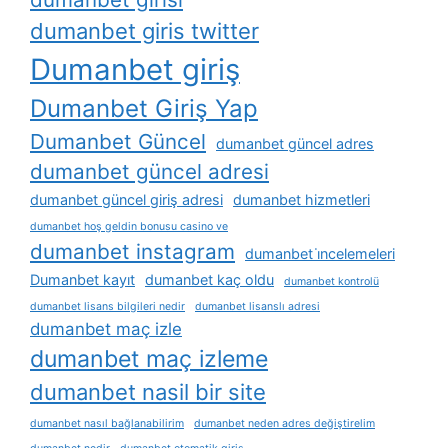
dumanbet giris twitter
Dumanbet giriş
Dumanbet Giriş Yap
Dumanbet Güncel
dumanbet güncel adres
dumanbet güncel adresi
dumanbet güncel giriş adresi
dumanbet hizmetleri
dumanbet hoş geldin bonusu casino ve
dumanbet instagram
dumanbet i̇ncelemeleri
Dumanbet kayıt
dumanbet kaç oldu
dumanbet kontrolü
dumanbet lisans bilgileri nedir
dumanbet lisanslı adresi
dumanbet maç izle
dumanbet maç izleme
dumanbet nasil bir site
dumanbet nasıl bağlanabilirim
dumanbet neden adres değiştirelim