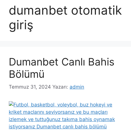
dumanbet otomatik
giriş
Dumanbet Canlı Bahis
Bölümü
Temmuz 31, 2024
Yazarı:
admin