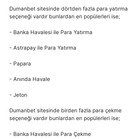
Dumanbet sitesinde dörtden fazla para yatırma
seçeneği vardır bunlardan en popülerleri ise;
- Banka Havalesi ile Para Yatırma
- Astrapay ile Para Yatırma
- Papara
- Anında Havale
- Jeton
Dumanbet sitesinde birden fazla para çekme
seçeneği vardır bunlardan en popülerleri ise;
- Banka Havalesi ile Para Çekme