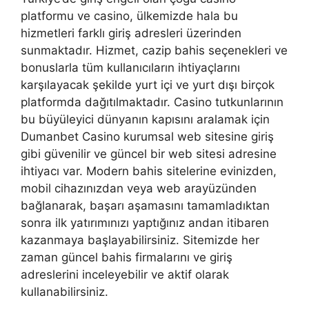
platformu ve casino, ülkemizde hala bu
hizmetleri farklı giriş adresleri üzerinden
sunmaktadır. Hizmet, cazip bahis seçenekleri ve
bonuslarla tüm kullanıcıların ihtiyaçlarını
karşılayacak şekilde yurt içi ve yurt dışı birçok
platformda dağıtılmaktadır. Casino tutkunlarının
bu büyüleyici dünyanın kapısını aralamak için
Dumanbet Casino kurumsal web sitesine giriş
gibi güvenilir ve güncel bir web sitesi adresine
ihtiyacı var. Modern bahis sitelerine evinizden,
mobil cihazınızdan veya web arayüzünden
bağlanarak, başarı aşamasını tamamladıktan
sonra ilk yatırımınızı yaptığınız andan itibaren
kazanmaya başlayabilirsiniz. Sitemizde her
zaman güncel bahis firmalarını ve giriş
adreslerini inceleyebilir ve aktif olarak
kullanabilirsiniz.