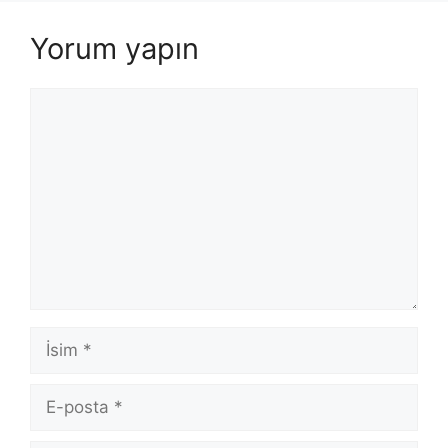
Yorum yapın
Yorum
İsim
E-
posta