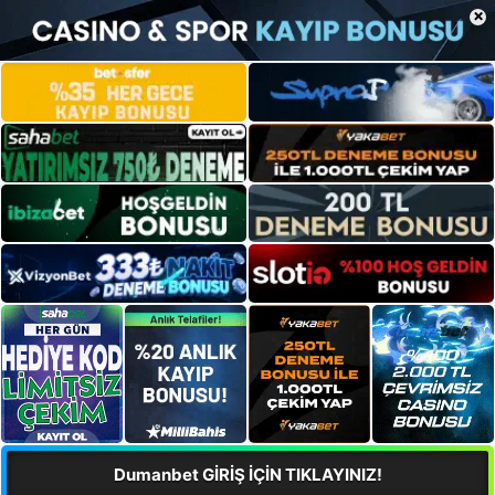
×
Dumanbet GİRİŞ İÇİN TIKLAYINIZ!