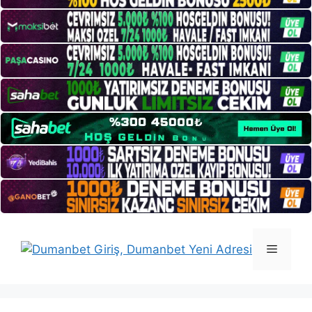
İçeriğe
atla
Menü