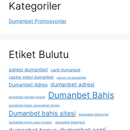
Kategoriler
Dumanbet Promosyonlar
Etiket Bulutu
adresi dumanbet
canli dumanbet
casino sitesi dumanbet
casino ve dumanbet
dumanbet adresi
Dumanbet Adres
Dumanbet Bahis
dumanbet anında yardım
dumanbet bahis seçenekleri bingo
Dumanbet bahis sitesi
dumanbet bahisçiler
dumanbet bingo nasıl oynanır
dumanbet blackjack