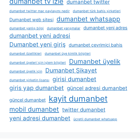
dumanbet tv izle
dumanbet twitter
dumanbet twitter maç paylaşımı nedir
dumanbet türk bahis şirketleri
dumanbet whatsapp
Dumanbet web sitesi
dumanbet yeni adres
dumanbet yanlış bilgi
dumanbet yarışmalar
dumanbet yeni adresi
Dumanbet yeni giriş
dumanbet çevrimiçi bahis
dumanbet özellikleri
dumanbet üye kimlik bilgileri
Dumanbet üyelik
dumanbet üyeleri i̇çin i̇şlem bilgileri
Dumanbet Şikayet
dumanbet üyelik i̇çin
girisi dumanbet
dumanbet şirketin lisansı
giris yap dumanbet
güncel adresi dumanbet
kayit dumanbet
güncel dumanbet
mobil dumanbet
twitter dumanbet
yeni adresi dumanbet
ücretli dumanbet whatsapp