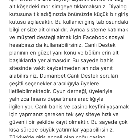
alt köşedeki mor simgeye tıklamalısınız. Diyalog
kutusuna tıkladığınızda önünüzde küçük bir giriş
kutusu açılacaktır. Bu kullanıcı giriş tablosundaki
bilgiler size ait olmalıdır. Ayrıca sisteme katılmak
ve müşteri desteği almak için Facebook sosyal
hesabınızı da kullanabilirsiniz. Canlı Destek
planının en güzel yanı konu ve bölümlerin alt
başlıklarda yer almasıdır. Bu sayede bahis
sitesinde vakit kaybetmeden anında yanıt
alabilirsiniz. Dumanbet Canlı Destek soruları
çeşitli seçenekler aracılığıyla üyelere
iletilebilmektedir. Oyun derneği, üyeleriyle
yalnızca finans departmanı aracılığıyla
ilgileniyor. Canlı bahis ve casino keyfini yaşamak
için yapmanız gereken tek şey siteye hızlı ve
güvenli bir şekilde kayıt olmaktır. Bu sayede çok
kısa sürede büyük yatırımlar yapabilirsiniz.
Türkiye’de giriş engeli olan çoğu casino