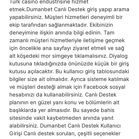
Türk casino endüstrisine hizmet
etmek.Dumanbet Canlı Destek giriş yapıp arama
yapabilirsiniz. Müşteri hizmetleri deneyimli bir
ekip tarafından sağlanmaktadır. Ekibinizin
deneyimine ilişkin anında bilgi edinin. Tam
zamanlı müşteri hizmetleriyle iletişime geçmek
için öncelikle ana sayfayı ziyaret etmeli ve sağ
alt köşedeki mor simgeye tıklamalısınız. Diyalog
kutusuna tıkladığınızda önünüzde küçük bir giriş
kutusu açılacaktır. Bu kullanıcı giriş tablosundaki
bilgiler size ait olmalıdır. Ayrıca sisteme katılmak
ve müşteri desteği almak için Facebook sosyal
hesabınızı da kullanabilirsiniz. Canlı Destek
planının en güzel yanı konu ve bölümlerin alt
başlıklarda yer almasıdır. Bu sayede bahis
sitesinde vakit kaybetmeden anında yanıt
alabilirsiniz. Dumanbet Canlı Destek Kullanıcı
Girişi Canlı destek soruları, çeşitli seçenekler