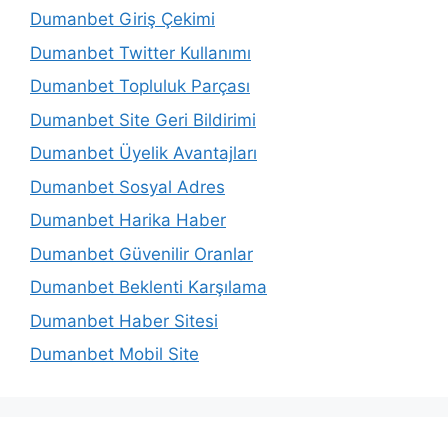
Dumanbet Giriş Çekimi
Dumanbet Twitter Kullanımı
Dumanbet Topluluk Parçası
Dumanbet Site Geri Bildirimi
Dumanbet Üyelik Avantajları
Dumanbet Sosyal Adres
Dumanbet Harika Haber
Dumanbet Güvenilir Oranlar
Dumanbet Beklenti Karşılama
Dumanbet Haber Sitesi
Dumanbet Mobil Site