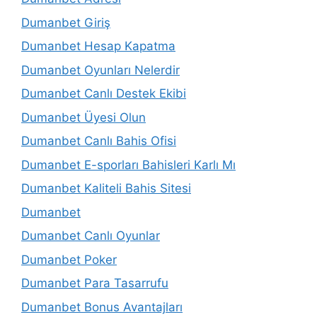
Dumanbet Giriş
Dumanbet Hesap Kapatma
Dumanbet Oyunları Nelerdir
Dumanbet Canlı Destek Ekibi
Dumanbet Üyesi Olun
Dumanbet Canlı Bahis Ofisi
Dumanbet E-sporları Bahisleri Karlı Mı
Dumanbet Kaliteli Bahis Sitesi
Dumanbet
Dumanbet Canlı Oyunlar
Dumanbet Poker
Dumanbet Para Tasarrufu
Dumanbet Bonus Avantajları