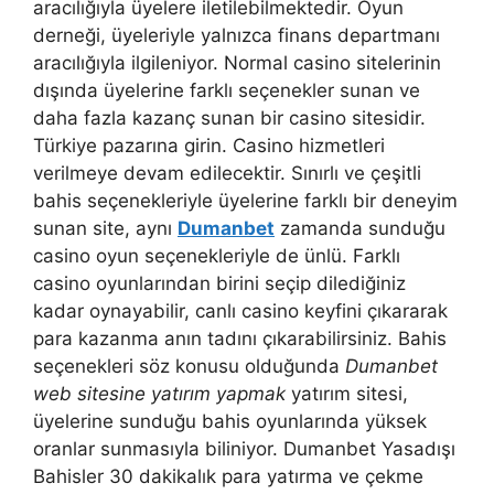
aracılığıyla üyelere iletilebilmektedir. Oyun
derneği, üyeleriyle yalnızca finans departmanı
aracılığıyla ilgileniyor. Normal casino sitelerinin
dışında üyelerine farklı seçenekler sunan ve
daha fazla kazanç sunan bir casino sitesidir.
Türkiye pazarına girin. Casino hizmetleri
verilmeye devam edilecektir. Sınırlı ve çeşitli
bahis seçenekleriyle üyelerine farklı bir deneyim
sunan site, aynı
Dumanbet
zamanda sunduğu
casino oyun seçenekleriyle de ünlü. Farklı
casino oyunlarından birini seçip dilediğiniz
kadar oynayabilir, canlı casino keyfini çıkararak
para kazanma anın tadını çıkarabilirsiniz. Bahis
seçenekleri söz konusu olduğunda
Dumanbet
web sitesine yatırım yapmak
yatırım sitesi,
üyelerine sunduğu bahis oyunlarında yüksek
oranlar sunmasıyla biliniyor. Dumanbet Yasadışı
Bahisler 30 dakikalık para yatırma ve çekme