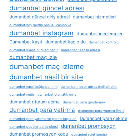
dumanbet güncel adresi
dumanbet güncel giriş adresi
dumanbet hizmetleri
dumanbet hoş geldin bonusu casino ve
dumanbet instagram
dumanbet i̇ncelemeleri
Dumanbet kayıt
dumanbet kaç oldu
dumanbet kontrolü
dumanbet lisans bilgileri nedir
dumanbet lisanslı adresi
dumanbet maç izle
dumanbet maç izleme
dumanbet nasil bir site
dumanbet nasıl bağlanabilirim
dumanbet neden adres değiştirelim
dumanbet nedir
dumanbet otomatik giriş
dumanbet oturum açma
dumanbet para göndermek
dumanbet para yatirma
dumanbet para yatırma limiti
Dumanbet para çekme
dumanbet para yatırma ve çekme koşulları
dumanbet promosyon
dumanbet popüler bahis sitesi
dumanbet promosyon kodu
dumanbet rulet önerisi