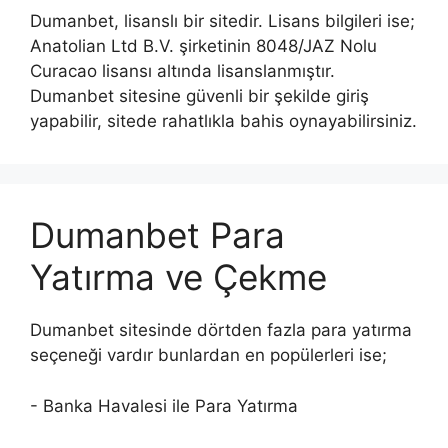
Dumanbet, lisanslı bir sitedir. Lisans bilgileri ise;
Anatolian Ltd B.V. şirketinin 8048/JAZ Nolu
Curacao lisansı altında lisanslanmıştır.
Dumanbet sitesine güvenli bir şekilde giriş
yapabilir, sitede rahatlıkla bahis oynayabilirsiniz.
Dumanbet Para
Yatırma ve Çekme
Dumanbet sitesinde dörtden fazla para yatırma
seçeneği vardır bunlardan en popülerleri ise;
- Banka Havalesi ile Para Yatırma