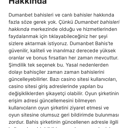
Hakkında
Dumanbet bahisleri ve canlı bahisler hakkında
fazla söze gerek yok. Çünkü
Dumanbet bahisleri
hakkında
merkezinde olduğu ve hizmetlerinden
faydalanmak için tıklayabileceğiniz her şeyi
sizlere aktarmak istiyoruz. Dumanbet Bahis’te
güvenilir, kaliteli ve inanılmaz derecede yüksek
oranlar ve bonus fırsatları her zaman mevcuttur.
Şimdilik tek seçenek bu. Yasal nedenlerden
dolayı bahisçiler zaman zaman bahislerini
güncelleyebilirler. Bazı casino sitesi kullanıcıları,
casino sitesi giriş adreslerinde yapılan bu
değişikliklerden şikayetçi olabilir. Oyun şirketinin
erişim adresi güncellemesini bilmeyen
kullanıcıların oyun şirketini ziyaret etmesi ve
oyun sitesine olumsuz geri bildirimde bulunması
zordur. Bahis şirketinin güncellenen adresle ilgili