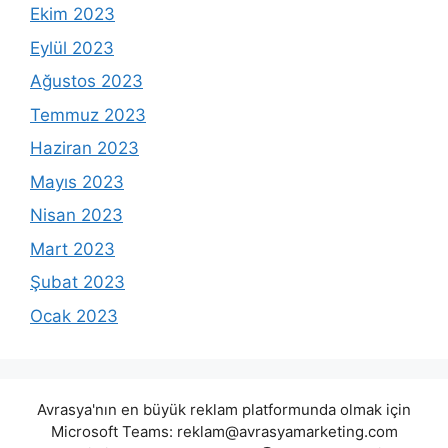
Ekim 2023
Eylül 2023
Ağustos 2023
Temmuz 2023
Haziran 2023
Mayıs 2023
Nisan 2023
Mart 2023
Şubat 2023
Ocak 2023
Avrasya'nın en büyük reklam platformunda olmak için
Microsoft Teams:
reklam@avrasyamarketing.com