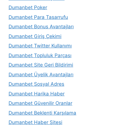
Dumanbet Poker
Dumanbet Para Tasarrufu
Dumanbet Bonus Avantajları
Dumanbet Giriş Çekimi
Dumanbet Twitter Kullanımı
Dumanbet Topluluk Parçası
Dumanbet Site Geri Bildirimi
Dumanbet Üyelik Avantajları
Dumanbet Sosyal Adres
Dumanbet Harika Haber
Dumanbet Güvenilir Oranlar
Dumanbet Beklenti Karşılama
Dumanbet Haber Sitesi