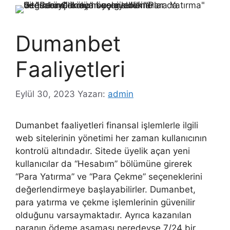
Dumanbet
Faaliyetleri
Eylül 30, 2023
Yazarı:
admin
Dumanbet faaliyetleri finansal işlemlerle ilgili
web sitelerinin yönetimi her zaman kullanıcının
kontrolü altındadır. Sitede üyelik açan yeni
kullanıcılar da “Hesabım” bölümüne girerek
“Para Yatırma” ve “Para Çekme” seçeneklerini
değerlendirmeye başlayabilirler. Dumanbet,
para yatırma ve çekme işlemlerinin güvenilir
olduğunu varsaymaktadır. Ayrıca kazanılan
paranın ödeme aşaması neredeyse 7/24 bir