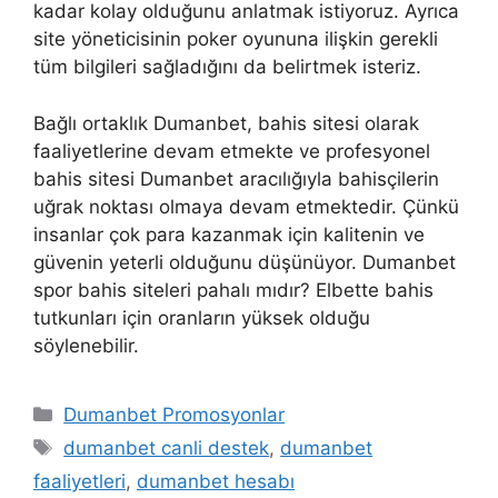
kadar kolay olduğunu anlatmak istiyoruz. Ayrıca
site yöneticisinin poker oyununa ilişkin gerekli
tüm bilgileri sağladığını da belirtmek isteriz.
Bağlı ortaklık Dumanbet, bahis sitesi olarak
faaliyetlerine devam etmekte ve profesyonel
bahis sitesi Dumanbet aracılığıyla bahisçilerin
uğrak noktası olmaya devam etmektedir. Çünkü
insanlar çok para kazanmak için kalitenin ve
güvenin yeterli olduğunu düşünüyor. Dumanbet
spor bahis siteleri pahalı mıdır? Elbette bahis
tutkunları için oranların yüksek olduğu
söylenebilir.
Kategoriler
Dumanbet Promosyonlar
Etiketler
dumanbet canli destek
,
dumanbet
faaliyetleri
,
dumanbet hesabı