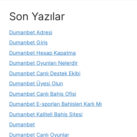
Son Yazılar
Dumanbet Adresi
Dumanbet Giriş
Dumanbet Hesap Kapatma
Dumanbet Oyunları Nelerdir
Dumanbet Canlı Destek Ekibi
Dumanbet Üyesi Olun
Dumanbet Canlı Bahis Ofisi
Dumanbet E-sporları Bahisleri Karlı Mı
Dumanbet Kaliteli Bahis Sitesi
Dumanbet
Dumanbet Canlı Oyunlar