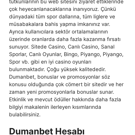
tutkunlarının bu web sitesini ziyaret ettiklerinde
çok heyecanlanacaklarına inanıyoruz. Çünkü
dünyadaki tüm spor dallarına, tüm liglere ve
müsabakalara bahis yapma imkanınız var.
Ayrıca kullanıcılara sektör ortalamalarının
üzerinde oranlarda daha fazla kazanma fırsatı
sunuyor. Sitede Casino, Canlı Casino, Sanal
Sporlar, Canlı Oyunlar, Bingo, Piyango, Piyango,
Spor vb. gibi en iyi casino oyunları
bulunmaktadır. Çoğu yüksek kalitededir.
Dumanbet, bonuslar ve promosyonlar söz
konusu olduğunda çok cömert bir sitedir ve her
zaman yeni promosyonlarla bonuslar sunar.
Etkinlik ve mevcut ödüller hakkında daha fazla
bilgiyi makalenin ilerleyen kısımlarında
bulabilirsiniz.
Dumanbet Hesabı