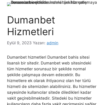
Dumanbet
Hizmetleri
Eylül 9, 2023
Yazarı:
admin
Dumanbet hizmetleri Dumanbet bahis sitesi
lisanslı bir sitedir. Dumanbet web sitesindeki
tüm hizmetler sorunsuz bir şekilde normal
şekilde çalışmaya devam edecektir. Bu
hizmetlere ek olarak ihtiyacınız olan her türlü
hizmeti de sitemizden alabilirsiniz. Bu hizmetler
sayesinde kullanıcılar sitede diledikleri kadar
vakit geçirebilmektedir. Sitedeki bu hizmetler
kullanıcıların daha fazla vakit geçirmesini sağlar.