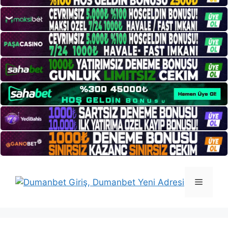
İçeriğe
atla
Menü