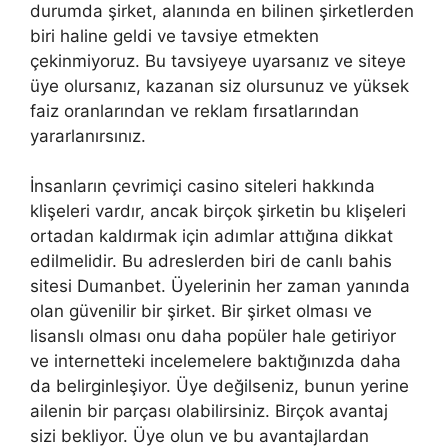
durumda şirket, alanında en bilinen şirketlerden
biri haline geldi ve tavsiye etmekten
çekinmiyoruz. Bu tavsiyeye uyarsanız ve siteye
üye olursanız, kazanan siz olursunuz ve yüksek
faiz oranlarından ve reklam fırsatlarından
yararlanırsınız.
İnsanların çevrimiçi casino siteleri hakkında
klişeleri vardır, ancak birçok şirketin bu klişeleri
ortadan kaldırmak için adımlar attığına dikkat
edilmelidir. Bu adreslerden biri de canlı bahis
sitesi Dumanbet. Üyelerinin her zaman yanında
olan güvenilir bir şirket. Bir şirket olması ve
lisanslı olması onu daha popüler hale getiriyor
ve internetteki incelemelere baktığınızda daha
da belirginleşiyor. Üye değilseniz, bunun yerine
ailenin bir parçası olabilirsiniz. Birçok avantaj
sizi bekliyor. Üye olun ve bu avantajlardan