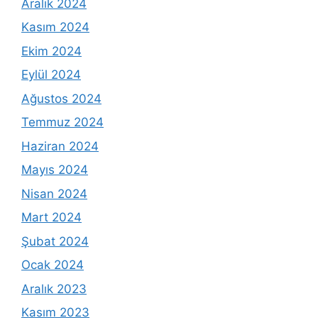
Aralık 2024
Kasım 2024
Ekim 2024
Eylül 2024
Ağustos 2024
Temmuz 2024
Haziran 2024
Mayıs 2024
Nisan 2024
Mart 2024
Şubat 2024
Ocak 2024
Aralık 2023
Kasım 2023