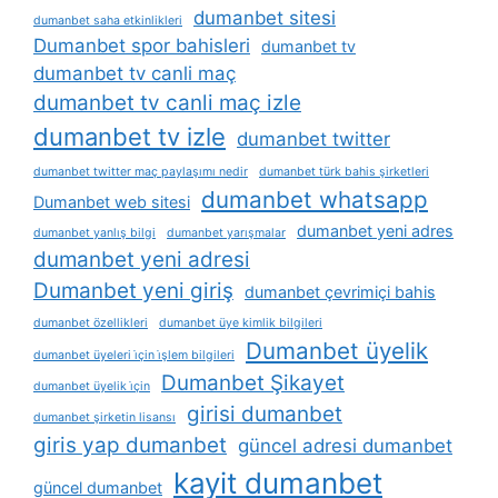
dumanbet sitesi
dumanbet saha etkinlikleri
Dumanbet spor bahisleri
dumanbet tv
dumanbet tv canli maç
dumanbet tv canli maç izle
dumanbet tv izle
dumanbet twitter
dumanbet twitter maç paylaşımı nedir
dumanbet türk bahis şirketleri
dumanbet whatsapp
Dumanbet web sitesi
dumanbet yeni adres
dumanbet yanlış bilgi
dumanbet yarışmalar
dumanbet yeni adresi
Dumanbet yeni giriş
dumanbet çevrimiçi bahis
dumanbet özellikleri
dumanbet üye kimlik bilgileri
Dumanbet üyelik
dumanbet üyeleri i̇çin i̇şlem bilgileri
Dumanbet Şikayet
dumanbet üyelik i̇çin
girisi dumanbet
dumanbet şirketin lisansı
giris yap dumanbet
güncel adresi dumanbet
kayit dumanbet
güncel dumanbet