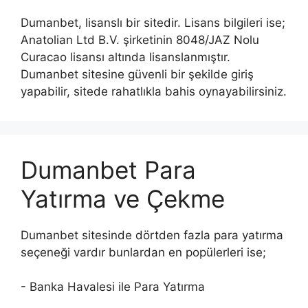
Dumanbet, lisanslı bir sitedir. Lisans bilgileri ise;
Anatolian Ltd B.V. şirketinin 8048/JAZ Nolu
Curacao lisansı altında lisanslanmıştır.
Dumanbet sitesine güvenli bir şekilde giriş
yapabilir, sitede rahatlıkla bahis oynayabilirsiniz.
Dumanbet Para
Yatırma ve Çekme
Dumanbet sitesinde dörtden fazla para yatırma
seçeneği vardır bunlardan en popülerleri ise;
- Banka Havalesi ile Para Yatırma