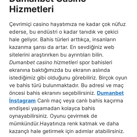
Hizmetleri
Çevrimiçi casino hayatımıza ne kadar çok nüfuz
ederse, bu endüstri o kadar tanıdık ve çekici
hale geliyor. Bahis türleri arttıkça, insanların
kazanma şansı da artar. En sevdiğiniz web
sitelerini araştırırken bu ayrıntıları bilin.
Dumanbet casino hizmetleri
spor bahisleri
ekranına baktığımızda bu ekranın aslında
istediğimiz gibi olduğunu görebiliriz. Birçok oyun
ve bahis türü bulunmaktadır. Bu adresi ve maç
öncesi bahis ekranını seçebilirsiniz.
Dumanbet
İnstagram
Canlı maç veya canlı bahis kaçırma
endişesi yaşamadan kolayca bahis
oynayabilirsiniz. Oyunu çevirmek de
mümkündür.Hayatınıza renk katmak ve daha
kazançlı hale getirmek için adımlar atabilirsiniz.