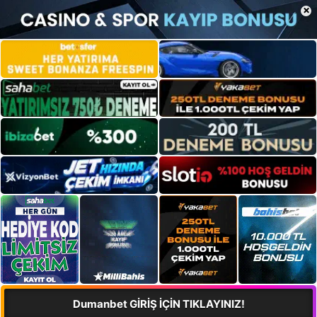
×
Dumanbet GİRİŞ İÇİN TIKLAYINIZ!