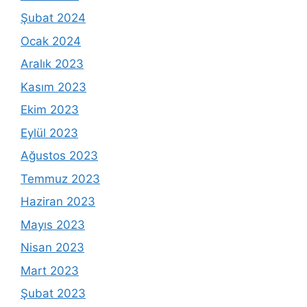
Şubat 2024
Ocak 2024
Aralık 2023
Kasım 2023
Ekim 2023
Eylül 2023
Ağustos 2023
Temmuz 2023
Haziran 2023
Mayıs 2023
Nisan 2023
Mart 2023
Şubat 2023