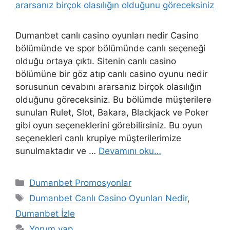
Dumanbet canlı casino oyunları nedir Casino
bölümünde ve spor bölümünde canlı seçeneği
olduğu ortaya çıktı. Sitenin canlı casino
bölümüne bir göz atıp canlı casino oyunu nedir
sorusunun cevabını ararsanız birçok olasılığın
olduğunu göreceksiniz. Bu bölümde müşterilere
sunulan Rulet, Slot, Bakara, Blackjack ve Poker
gibi oyun seçeneklerini görebilirsiniz. Bu oyun
seçenekleri canlı krupiye müşterilerimize
sunulmaktadır ve …
Devamını oku…
Kategoriler
Dumanbet Promosyonlar
Etiketler
Dumanbet Canlı Casino Oyunları Nedir
,
Dumanbet İzle
Yorum yap