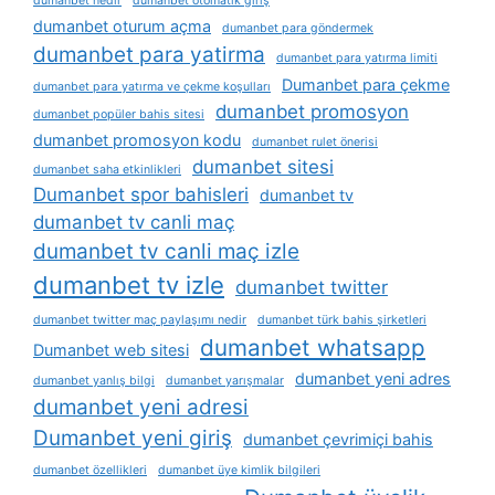
dumanbet nedir
dumanbet otomatik giriş
dumanbet oturum açma
dumanbet para göndermek
dumanbet para yatirma
dumanbet para yatırma limiti
Dumanbet para çekme
dumanbet para yatırma ve çekme koşulları
dumanbet promosyon
dumanbet popüler bahis sitesi
dumanbet promosyon kodu
dumanbet rulet önerisi
dumanbet sitesi
dumanbet saha etkinlikleri
Dumanbet spor bahisleri
dumanbet tv
dumanbet tv canli maç
dumanbet tv canli maç izle
dumanbet tv izle
dumanbet twitter
dumanbet twitter maç paylaşımı nedir
dumanbet türk bahis şirketleri
dumanbet whatsapp
Dumanbet web sitesi
dumanbet yeni adres
dumanbet yanlış bilgi
dumanbet yarışmalar
dumanbet yeni adresi
Dumanbet yeni giriş
dumanbet çevrimiçi bahis
dumanbet özellikleri
dumanbet üye kimlik bilgileri