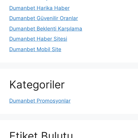
Dumanbet Harika Haber
Dumanbet Güvenilir Oranlar
Dumanbet Beklenti Karşılama
Dumanbet Haber Sitesi
Dumanbet Mobil Site
Kategoriler
Dumanbet Promosyonlar
Etiket Bulutu