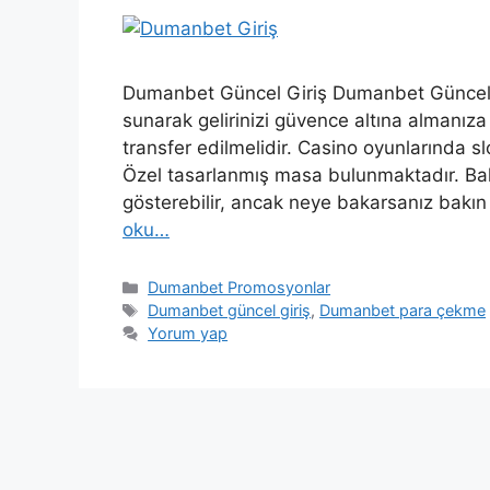
Dumanbet Güncel Giriş Dumanbet Güncel G
sunarak gelirinizi güvence altına almanıza 
transfer edilmelidir. Casino oyunlarında s
Özel tasarlanmış masa bulunmaktadır. Bahi
gösterebilir, ancak neye bakarsanız bakın
oku…
Kategoriler
Dumanbet Promosyonlar
Etiketler
Dumanbet güncel giriş
,
Dumanbet para çekme
Yorum yap