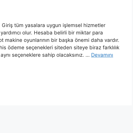
iriş tüm yasalara uygun işlemsel hizmetler
yardımcı olur. Hesaba belirli bir miktar para
lot makine oyunlarının bir başka önemi daha vardır.
s ödeme seçenekleri siteden siteye biraz farklılık
 aynı seçeneklere sahip olacaksınız. …
Devamını