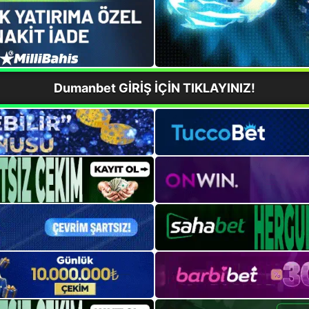
Dumanbet GİRİŞ İÇİN TIKLAYINIZ!