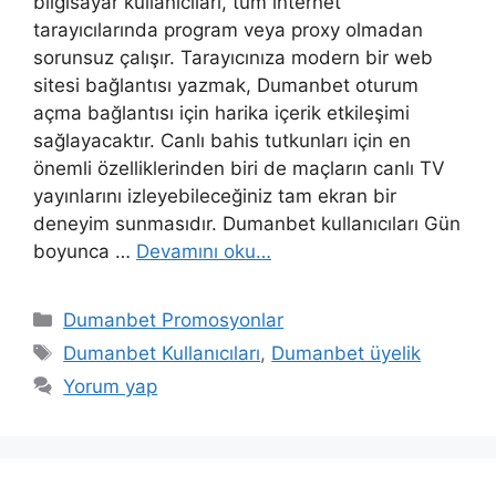
bilgisayar kullanıcıları, tüm internet
tarayıcılarında program veya proxy olmadan
sorunsuz çalışır. Tarayıcınıza modern bir web
sitesi bağlantısı yazmak, Dumanbet oturum
açma bağlantısı için harika içerik etkileşimi
sağlayacaktır. Canlı bahis tutkunları için en
önemli özelliklerinden biri de maçların canlı TV
yayınlarını izleyebileceğiniz tam ekran bir
deneyim sunmasıdır. Dumanbet kullanıcıları Gün
boyunca …
Devamını oku…
Kategoriler
Dumanbet Promosyonlar
Etiketler
Dumanbet Kullanıcıları
,
Dumanbet üyelik
Yorum yap