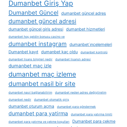
Dumanbet Giriş Yap
Dumanbet Güncel
dumanbet güncel adres
dumanbet güncel adresi
dumanbet güncel giriş adresi
dumanbet hizmetleri
dumanbet hoş geldin bonusu casino ve
dumanbet instagram
dumanbet i̇ncelemeleri
Dumanbet kayıt
dumanbet kaç oldu
dumanbet kontrolü
dumanbet lisans bilgileri nedir
dumanbet lisanslı adresi
dumanbet maç izle
dumanbet maç izleme
dumanbet nasil bir site
dumanbet nasıl bağlanabilirim
dumanbet neden adres değiştirelim
dumanbet nedir
dumanbet otomatik giriş
dumanbet oturum açma
dumanbet para göndermek
dumanbet para yatirma
dumanbet para yatırma limiti
Dumanbet para çekme
dumanbet para yatırma ve çekme koşulları