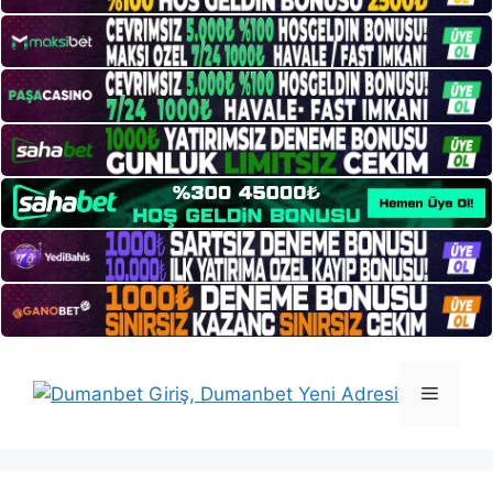
İçeriğe
atla
Menü