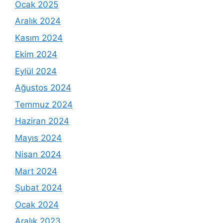
Ocak 2025
Aralık 2024
Kasım 2024
Ekim 2024
Eylül 2024
Ağustos 2024
Temmuz 2024
Haziran 2024
Mayıs 2024
Nisan 2024
Mart 2024
Şubat 2024
Ocak 2024
Aralık 2023