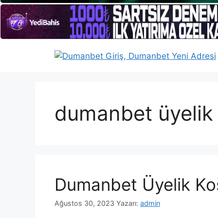
İçeriğe
atla
dumanbet üyelik 
Dumanbet Üyelik Koş
Ağustos 30, 2023
Yazarı:
admin