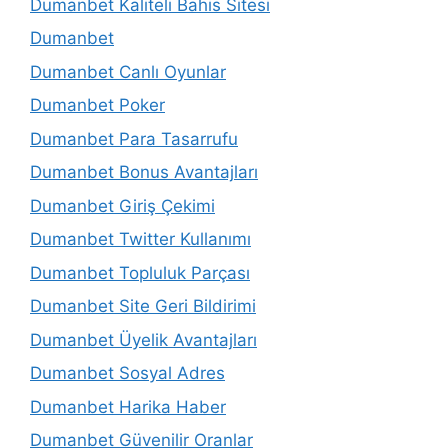
Dumanbet Kaliteli Bahis Sitesi
Dumanbet
Dumanbet Canlı Oyunlar
Dumanbet Poker
Dumanbet Para Tasarrufu
Dumanbet Bonus Avantajları
Dumanbet Giriş Çekimi
Dumanbet Twitter Kullanımı
Dumanbet Topluluk Parçası
Dumanbet Site Geri Bildirimi
Dumanbet Üyelik Avantajları
Dumanbet Sosyal Adres
Dumanbet Harika Haber
Dumanbet Güvenilir Oranlar