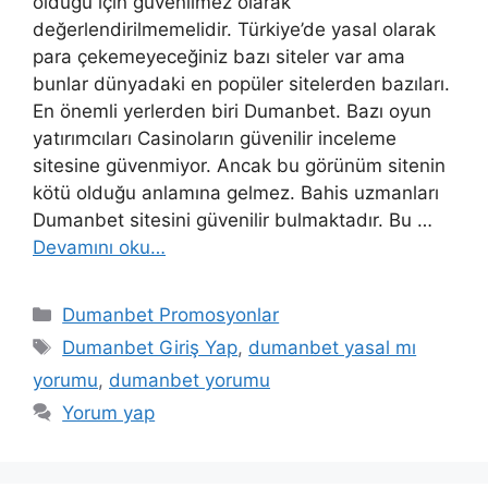
olduğu için güvenilmez olarak
değerlendirilmemelidir. Türkiye’de yasal olarak
para çekemeyeceğiniz bazı siteler var ama
bunlar dünyadaki en popüler sitelerden bazıları.
En önemli yerlerden biri Dumanbet. Bazı oyun
yatırımcıları Casinoların güvenilir inceleme
sitesine güvenmiyor. Ancak bu görünüm sitenin
kötü olduğu anlamına gelmez. Bahis uzmanları
Dumanbet sitesini güvenilir bulmaktadır. Bu …
Devamını oku…
Kategoriler
Dumanbet Promosyonlar
Etiketler
Dumanbet Giriş Yap
,
dumanbet yasal mı
yorumu
,
dumanbet yorumu
Yorum yap