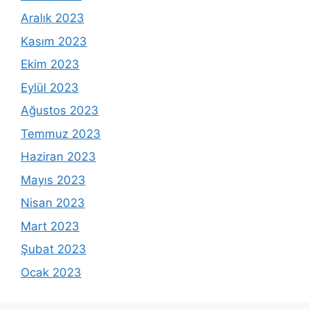
Aralık 2023
Kasım 2023
Ekim 2023
Eylül 2023
Ağustos 2023
Temmuz 2023
Haziran 2023
Mayıs 2023
Nisan 2023
Mart 2023
Şubat 2023
Ocak 2023