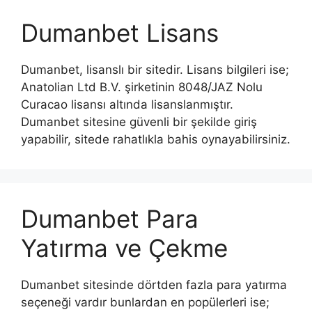
Dumanbet Lisans
Dumanbet, lisanslı bir sitedir. Lisans bilgileri ise;
Anatolian Ltd B.V. şirketinin 8048/JAZ Nolu
Curacao lisansı altında lisanslanmıştır.
Dumanbet sitesine güvenli bir şekilde giriş
yapabilir, sitede rahatlıkla bahis oynayabilirsiniz.
Dumanbet Para
Yatırma ve Çekme
Dumanbet sitesinde dörtden fazla para yatırma
seçeneği vardır bunlardan en popülerleri ise;