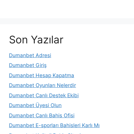
Son Yazılar
Dumanbet Adresi
Dumanbet Giriş
Dumanbet Hesap Kapatma
Dumanbet Oyunları Nelerdir
Dumanbet Canlı Destek Ekibi
Dumanbet Üyesi Olun
Dumanbet Canlı Bahis Ofisi
Dumanbet E-sporları Bahisleri Karlı Mı