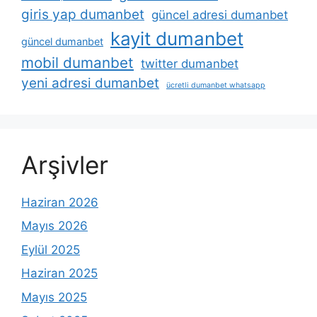
giris yap dumanbet
güncel adresi dumanbet
kayit dumanbet
güncel dumanbet
mobil dumanbet
twitter dumanbet
yeni adresi dumanbet
ücretli dumanbet whatsapp
Arşivler
Haziran 2026
Mayıs 2026
Eylül 2025
Haziran 2025
Mayıs 2025