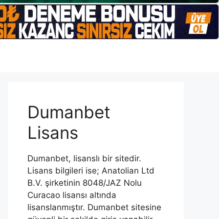
Dumanbet
Lisans
Dumanbet, lisanslı bir sitedir.
Lisans bilgileri ise; Anatolian Ltd
B.V. şirketinin 8048/JAZ Nolu
Curacao lisansı altında
lisanslanmıştır. Dumanbet sitesine