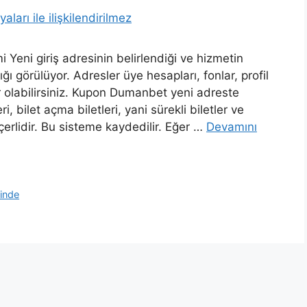
Yeni giriş adresinin belirlendiği ve hizmetin
ığı görülüyor. Adresler üye hesapları, fonlar, profil
or olabilirsiniz. Kupon Dumanbet yeni adreste
, bilet açma biletleri, yani sürekli biletler ve
çerlidir. Bu sisteme kaydedilir. Eğer …
Devamını
inde