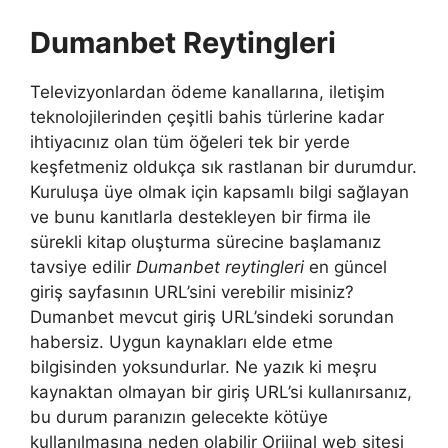
Dumanbet Reytingleri
Televizyonlardan ödeme kanallarına, iletişim
teknolojilerinden çeşitli bahis türlerine kadar
ihtiyacınız olan tüm öğeleri tek bir yerde
keşfetmeniz oldukça sık rastlanan bir durumdur.
Kuruluşa üye olmak için kapsamlı bilgi sağlayan
ve bunu kanıtlarla destekleyen bir firma ile
sürekli kitap oluşturma sürecine başlamanız
tavsiye edilir
Dumanbet reytingleri
en güncel
giriş sayfasının URL’sini verebilir misiniz?
Dumanbet mevcut giriş URL’sindeki sorundan
habersiz. Uygun kaynakları elde etme
bilgisinden yoksundurlar. Ne yazık ki meşru
kaynaktan olmayan bir giriş URL’si kullanırsanız,
bu durum paranızın gelecekte kötüye
kullanılmasına neden olabilir Orijinal web sitesi