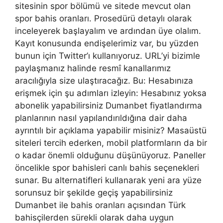
sitesinin spor bölümü ve sitede mevcut olan
spor bahis oranları. Prosedürü detaylı olarak
inceleyerek başlayalım ve ardından üye olalım.
Kayıt konusunda endişelerimiz var, bu yüzden
bunun için Twitter’ı kullanıyoruz. URL’yi bizimle
paylaşmanız halinde resmî kanallarımız
aracılığıyla size ulaştıracağız. Bu: Hesabınıza
erişmek için şu adımları izleyin: Hesabınız yoksa
abonelik yapabilirsiniz Dumanbet fiyatlandırma
planlarının nasıl yapılandırıldığına dair daha
ayrıntılı bir açıklama yapabilir misiniz? Masaüstü
siteleri tercih ederken, mobil platformların da bir
o kadar önemli olduğunu düşünüyoruz. Paneller
öncelikle spor bahisleri canlı bahis seçenekleri
sunar. Bu alternatifleri kullanarak yeni ara yüze
sorunsuz bir şekilde geçiş yapabilirsiniz
Dumanbet ile bahis oranları açısından Türk
bahisçilerden sürekli olarak daha uygun