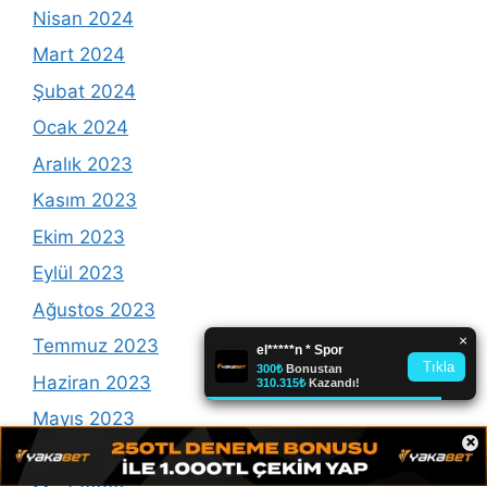
Nisan 2024
Mart 2024
Şubat 2024
Ocak 2024
Aralık 2023
Kasım 2023
Ekim 2023
Eylül 2023
Ağustos 2023
Temmuz 2023
Haziran 2023
Mayıs 2023
×
Nisan 2023