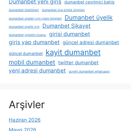
Dumanbet yeni giriş
dumanbet çevrimiçi bahis
dumanbet özellikleri
dumanbet üye kimlik bilgileri
Dumanbet üyelik
dumanbet üyeleri i̇çin i̇şlem bilgileri
Dumanbet Şikayet
dumanbet üyelik i̇çin
girisi dumanbet
dumanbet şirketin lisansı
giris yap dumanbet
güncel adresi dumanbet
kayit dumanbet
güncel dumanbet
mobil dumanbet
twitter dumanbet
yeni adresi dumanbet
ücretli dumanbet whatsapp
Arşivler
Haziran 2026
Mayıs 2026