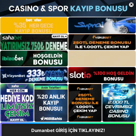
×
Dumanbet GİRİŞ İÇİN TIKLAYINIZ!