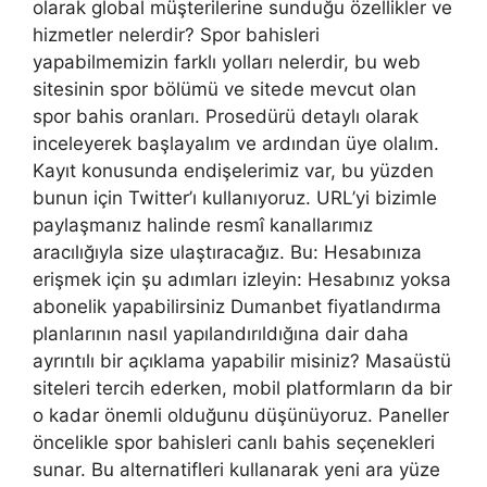
olarak global müşterilerine sunduğu özellikler ve
hizmetler nelerdir? Spor bahisleri
yapabilmemizin farklı yolları nelerdir, bu web
sitesinin spor bölümü ve sitede mevcut olan
spor bahis oranları. Prosedürü detaylı olarak
inceleyerek başlayalım ve ardından üye olalım.
Kayıt konusunda endişelerimiz var, bu yüzden
bunun için Twitter’ı kullanıyoruz. URL’yi bizimle
paylaşmanız halinde resmî kanallarımız
aracılığıyla size ulaştıracağız. Bu: Hesabınıza
erişmek için şu adımları izleyin: Hesabınız yoksa
abonelik yapabilirsiniz Dumanbet fiyatlandırma
planlarının nasıl yapılandırıldığına dair daha
ayrıntılı bir açıklama yapabilir misiniz? Masaüstü
siteleri tercih ederken, mobil platformların da bir
o kadar önemli olduğunu düşünüyoruz. Paneller
öncelikle spor bahisleri canlı bahis seçenekleri
sunar. Bu alternatifleri kullanarak yeni ara yüze