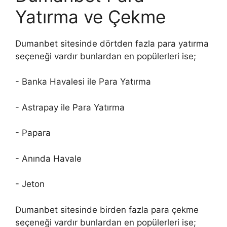
Yatırma ve Çekme
Dumanbet sitesinde dörtden fazla para yatırma
seçeneği vardır bunlardan en popülerleri ise;
- Banka Havalesi ile Para Yatırma
- Astrapay ile Para Yatırma
- Papara
- Anında Havale
- Jeton
Dumanbet sitesinde birden fazla para çekme
seçeneği vardır bunlardan en popülerleri ise;