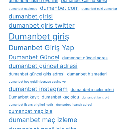
dumanbet casino oyunları
Dumanbet Casino Sitesi
dumanbet com
dumanbet casinosu
dumanbet eski zamanlar
dumanbet girisi
dumanbet giris twitter
Dumanbet giriş
Dumanbet Giriş Yap
Dumanbet Güncel
dumanbet güncel adres
dumanbet güncel adresi
dumanbet güncel giriş adresi
dumanbet hizmetleri
dumanbet hoş geldin bonusu casino ve
dumanbet instagram
dumanbet i̇ncelemeleri
Dumanbet kayıt
dumanbet kaç oldu
dumanbet kontrolü
dumanbet lisans bilgileri nedir
dumanbet lisanslı adresi
dumanbet maç izle
dumanbet maç izleme