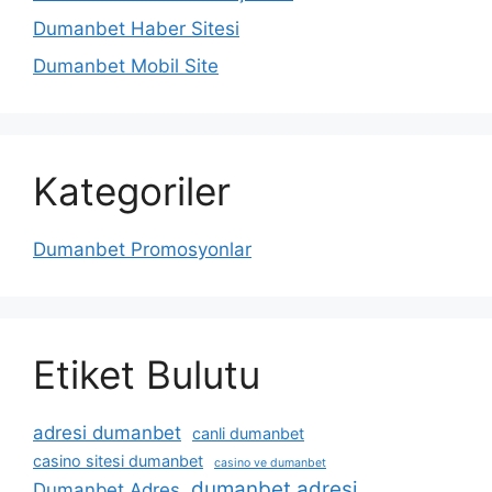
Dumanbet Haber Sitesi
Dumanbet Mobil Site
Kategoriler
Dumanbet Promosyonlar
Etiket Bulutu
adresi dumanbet
canli dumanbet
casino sitesi dumanbet
casino ve dumanbet
dumanbet adresi
Dumanbet Adres