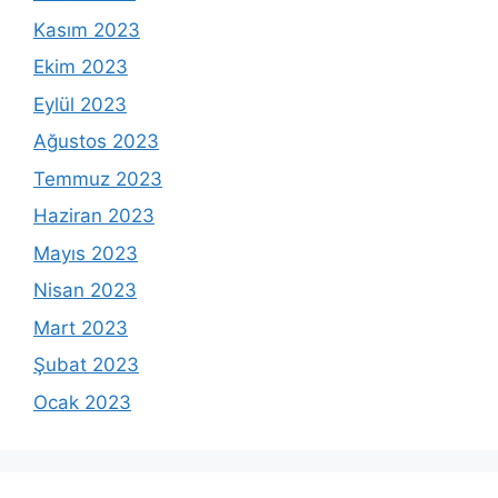
Kasım 2023
Ekim 2023
Eylül 2023
Ağustos 2023
Temmuz 2023
Haziran 2023
Mayıs 2023
Nisan 2023
Mart 2023
Şubat 2023
Ocak 2023