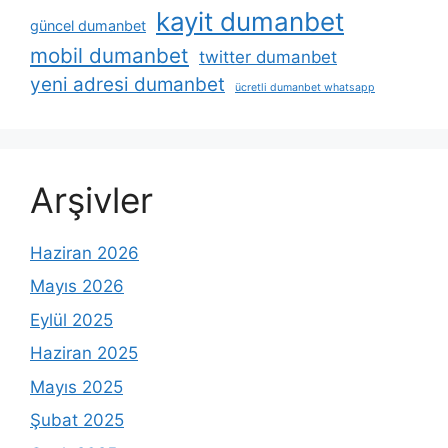
kayit dumanbet
güncel dumanbet
mobil dumanbet
twitter dumanbet
yeni adresi dumanbet
ücretli dumanbet whatsapp
Arşivler
Haziran 2026
Mayıs 2026
Eylül 2025
Haziran 2025
Mayıs 2025
Şubat 2025