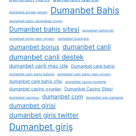
Dumanbet Bahis
dumanbet anında yardım
dumanbet bahis seçenekleri bingo
Dumanbet bahis sitesi
dumanbet bahisçiler
dumanbet bingo nasıl oynanır
dumanbet blackjack
dumanbet canli
dumanbet bonus
dumanbet canli destek
dumanbet canli maç izle
Dumanbet canlı bahis
dumanbet canlı bahis bölümü
dumanbet canlı bahis nasıl oynanır
dumanbet canlı bahis ofisi
dumanbet casino i̇nceleme
dumanbet casino oyunları
Dumanbet Casino Sitesi
dumanbet com
dumanbet casinosu
dumanbet eski zamanlar
dumanbet girisi
dumanbet giris twitter
Dumanbet giriş