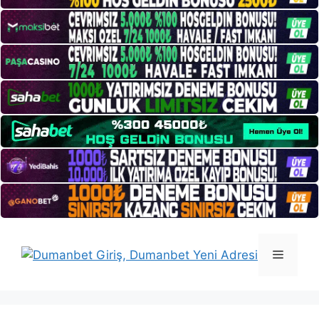
İçeriğe
atla
Menü