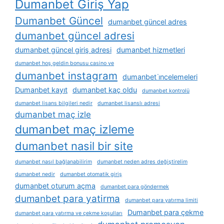
Dumanbet Giriş Yap
Dumanbet Güncel
dumanbet güncel adres
dumanbet güncel adresi
dumanbet güncel giriş adresi
dumanbet hizmetleri
dumanbet hoş geldin bonusu casino ve
dumanbet instagram
dumanbet i̇ncelemeleri
Dumanbet kayıt
dumanbet kaç oldu
dumanbet kontrolü
dumanbet lisans bilgileri nedir
dumanbet lisanslı adresi
dumanbet maç izle
dumanbet maç izleme
dumanbet nasil bir site
dumanbet nasıl bağlanabilirim
dumanbet neden adres değiştirelim
dumanbet nedir
dumanbet otomatik giriş
dumanbet oturum açma
dumanbet para göndermek
dumanbet para yatirma
dumanbet para yatırma limiti
Dumanbet para çekme
dumanbet para yatırma ve çekme koşulları