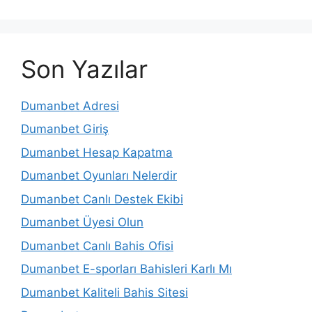
Son Yazılar
Dumanbet Adresi
Dumanbet Giriş
Dumanbet Hesap Kapatma
Dumanbet Oyunları Nelerdir
Dumanbet Canlı Destek Ekibi
Dumanbet Üyesi Olun
Dumanbet Canlı Bahis Ofisi
Dumanbet E-sporları Bahisleri Karlı Mı
Dumanbet Kaliteli Bahis Sitesi