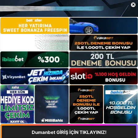
×
Dumanbet GİRİŞ İÇİN TIKLAYINIZ!