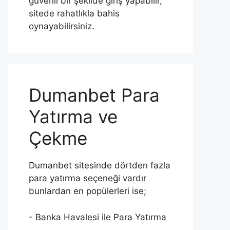
güvenli bir şekilde giriş yapabilir,
sitede rahatlıkla bahis
oynayabilirsiniz.
Dumanbet Para
Yatırma ve
Çekme
Dumanbet sitesinde dörtden fazla
para yatırma seçeneği vardır
bunlardan en popülerleri ise;
- Banka Havalesi ile Para Yatırma