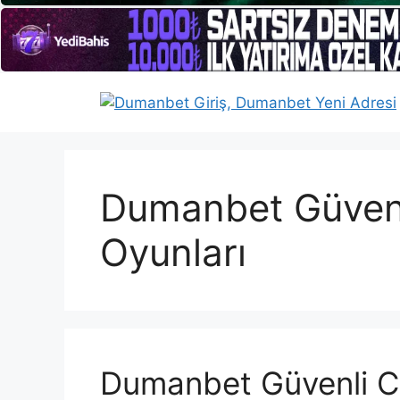
İçeriğe
atla
Dumanbet Güvenl
Oyunları
Dumanbet Güvenli Ca