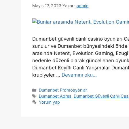
Mayıs 17, 2023
Yazarı:
admin
Dumanbet güvenli canlı casino oyunları Cas
sunulur ve Dumanbet bünyesindeki önde ge
arasında Netent, Evolution Gaming, Ezugi v
nedenle düzenli olarak güncellenen oyunla
Dumanbet Keyifli Canlı Yarışmalar Dumanb
krupiyeler …
Devamını oku…
Kategoriler
Dumanbet Promosyonlar
Etiketler
Dumanbet Adres
,
Dumanbet Güvenli Canlı Casi
Yorum yap