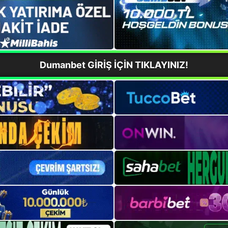
Dumanbet GİRİŞ İÇİN TIKLAYINIZ!